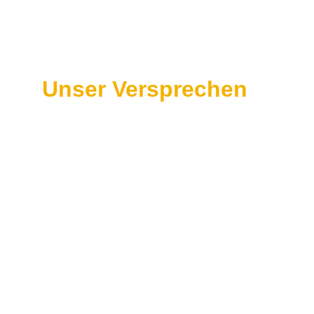
Unser Versprechen
Wir fördern ganz besonders mittellose Autoren
Egal, ob Sie ein fertiges Manuskript oder nur 
eine sehr gute Idee haben. Wir begleiten Sie 
in allen belangen.
Das Problem, gute Ideen, aber nicht die 
nötigen Mittel zu Umsetzung zu haben, ist 
uns wohl bekannt.
Deshalb fördern wir angehende Bestseller-
Autoren genau in diesem Bereich.