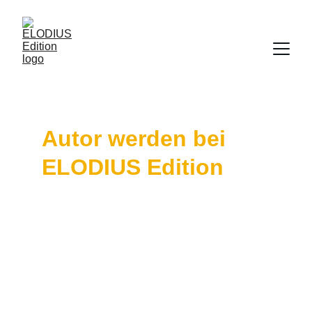
Autor werden bei 
ELODIUS Edition
Unser Verlag beherbergt ausschließlich 
Autoren, die ihren Fokus auf Epic Storytelling 
im Stil der großen Hollywood Geschichten 
legen. 
Sollten Sie einer dieser Autoren sein und es 
bislang nicht geschafft haben, einen großen 