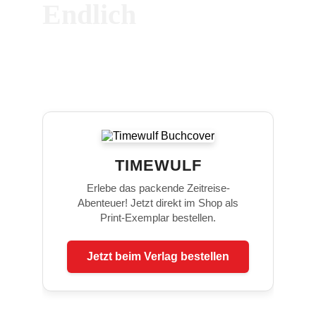
Endlich 
... Buch 1 
ist da!