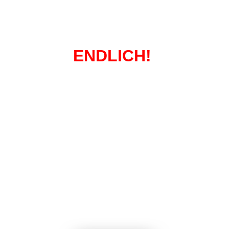
ENDLICH!
Buch 1 ist da!
Jetzt reinhören