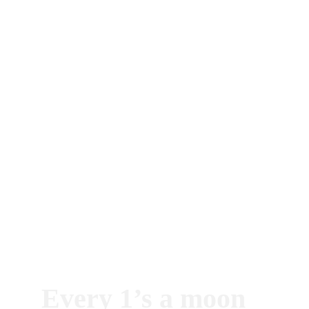
↓ Mehr erfahren ↓
Every 1’s a moon 