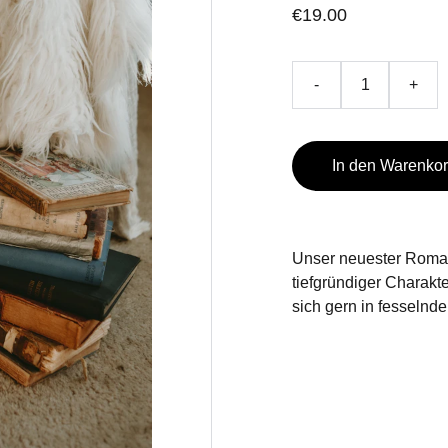
€19.00
-
+
In den Warenko
Unser neuester Roman 
tiefgründiger Charakt
sich gern in fesselnde 