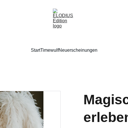
Start
Timewulf
Neuerscheinungen
Magis
erlebe