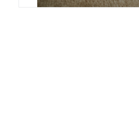
ELODIUS Edition
Tradition in drei Akten
© 2026  /  All rights reserved.