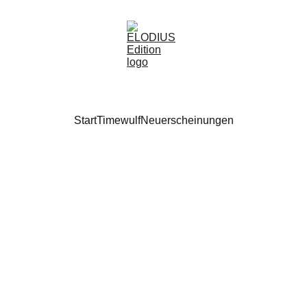
Start
Timewulf
Neuerscheinungen
CONTACT
info@elodius-edition.com